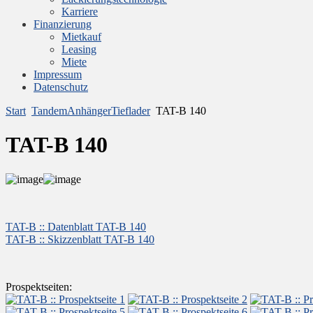
Karriere
Finanzierung
Mietkauf
Leasing
Miete
Impressum
Datenschutz
Start
TandemAnhängerTieflader
TAT-B 140
TAT-B 140
TAT-B :: Datenblatt TAT-B 140
TAT-B :: Skizzenblatt TAT-B 140
Prospektseiten: