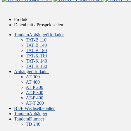
Produkt
Datenblatt / Prospektseiten
TandemAnhängerTieflader
TAT-B 110
TAT-B 140
TAT-B 180
TAT-K 110
TAT-K 140
TAT-K 180
AnhängerTieflader
AT 300
AT 400
AT-P 200
AT-P 300
AT-P 400
AT-T 200
BDF Wechselbehälter
TandemAnhänger
TandemDumper
TD 240