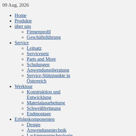
09 Aug, 2026
Home
Produkte
über uns
Firmenprofil
Geschäftsführung
Service
Leitsatz
Servicenetz
Parts and More
Schulungen
Anwendungsberatung
Service-Stützpunkte in
Österreich
Werktour
Konstruktion und
Entwicklung
Materialanarbeitung
Schweißfertigung
Endmontage
Erfolgskomponenten
Design
Anwendungstechnik
Lackierungstechnologie