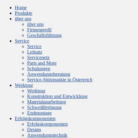
Home
Produkte
über uns
über uns
Firmenprofil
Geschäftsführung
Service
Service
Leitsatz
Servicenetz
Parts and More
Schulungen
Anwendungsberatung
Service-Stützpunkte in Österreich
Werktour
Werktour
Konstruktion und Entwicklung
Materialanarbeitung
Schweißfertigung
Endmontage
Erfolgskomponenten
Erfolgskomponenten
Design
Anwendungstechnik