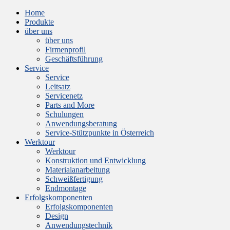
Home
Produkte
über uns
über uns
Firmenprofil
Geschäftsführung
Service
Service
Leitsatz
Servicenetz
Parts and More
Schulungen
Anwendungsberatung
Service-Stützpunkte in Österreich
Werktour
Werktour
Konstruktion und Entwicklung
Materialanarbeitung
Schweißfertigung
Endmontage
Erfolgskomponenten
Erfolgskomponenten
Design
Anwendungstechnik